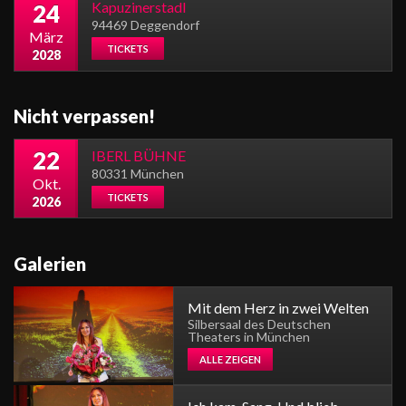
Kapuzinerstadl
24
94469 Deggendorf
März
TICKETS
2028
Nicht verpassen!
22
IBERL BÜHNE
80331 München
Okt.
TICKETS
2026
Galerien
Mit dem Herz in zwei Welten
Silbersaal des Deutschen
Theaters in München
ALLE ZEIGEN