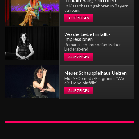
Ich kam. Sang. Und blieb
In Kasachstan geboren in Bayern
dahoam.
ALLE ZEIGEN
Wo die Liebe hinfällt -
Impressionen
Romantisch-komödiantischer
Liederabend
ALLE ZEIGEN
Neues Schauspielhaus Uelzen
Musik-Comedy-Programm "Wo
die Liebe hinfällt"
ALLE ZEIGEN