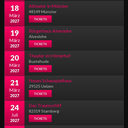
Atheater in Münster
18
48149 Münster
März
TICKETS
2027
Bürgerhaus Alveslohe
19
Alveslohe
März
TICKETS
2027
Theater im Hinterhof
20
Buxtehude
März
TICKETS
2027
Neues Schauspielhaus
21
29525 Uelzen
März
TICKETS
2027
Das Traumschiff
24
82319 Starnberg
Juli
TICKETS
2027