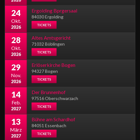
Ergolding Bprgersaal
24
84030 Ergolding
Okt.
TICKETS
2026
Altes Amtsgericht
28
71032 Böblingen
Okt.
TICKETS
2026
Erlöserkirche Bogen
29
94327 Bogen
Nov.
TICKETS
2026
Der Brunnenhof
14
97516 Oberschwarzach
Feb.
TICKETS
2027
Bühne am Schardhof
13
84051 Essenbach
März
TICKETS
2027