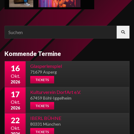
Search
for:
Kommende Termine
Glasperlenspiel
16
71679 Asperg
Okt.
TICKETS
2026
Kulturverein DorfArt e.V.
17
67459 Böhl-Iggelheim
Okt.
TICKETS
2026
IBERL BÜHNE
22
80331 München
Okt.
TICKETS
2026