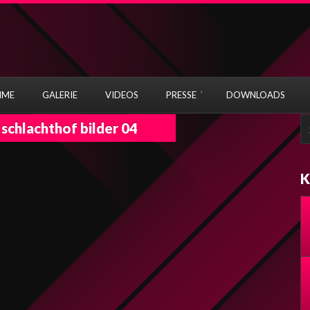
MME
GALERIE
VIDEOS
PRESSE
DOWNLOADS
S
 schlachthof bilder 04
fo
K