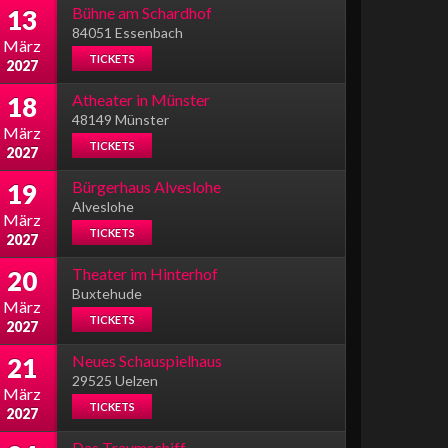
Bühne am Schardhof
13
84051 Essenbach
März
TICKETS
2027
Atheater in Münster
18
48149 Münster
März
TICKETS
2027
Bürgerhaus Alveslohe
19
Alveslohe
März
TICKETS
2027
Theater im Hinterhof
20
Buxtehude
März
TICKETS
2027
Neues Schauspielhaus
21
29525 Uelzen
März
TICKETS
2027
Das Traumschiff