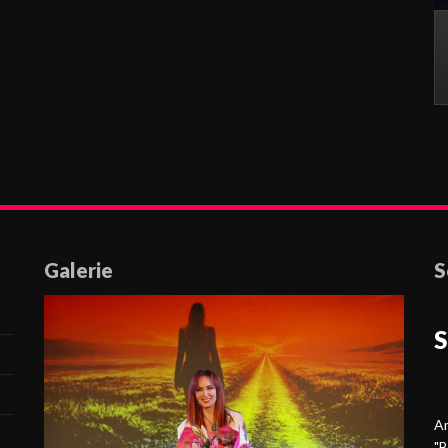
Galerie
S
S
Am
"B