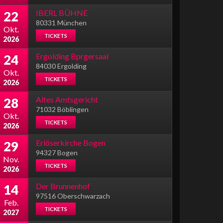
IBERL BÜHNE
22
80331 München
Okt.
TICKETS
2026
Ergolding Bprgersaal
24
84030 Ergolding
Okt.
TICKETS
2026
Altes Amtsgericht
28
71032 Böblingen
Okt.
TICKETS
2026
Erlöserkirche Bogen
29
94327 Bogen
Nov.
TICKETS
2026
Der Brunnenhof
14
97516 Oberschwarzach
Feb.
TICKETS
2027