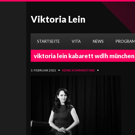
Viktoria Lein
STARTSEITE
VITA
NEWS
PROGRA
viktoria lein kabarett wdlh münchen
3. FEBRUAR 2022
•
KEINE KOMMENTARE
•