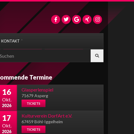
KONTAKT
earch
r:
ommende Termine
Glasperlenspiel
16
71679 Asperg
Okt.
TICKETS
2026
Kulturverein DorfArt e.V.
17
67459 Böhl-Iggelheim
Okt.
TICKETS
2026