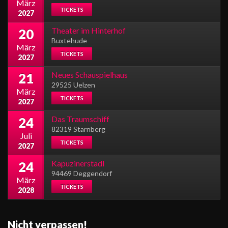
März
TICKETS
2027
Theater im Hinterhof
20
Buxtehude
März
TICKETS
2027
Neues Schauspielhaus
21
29525 Uelzen
März
TICKETS
2027
Das Traumschiff
24
82319 Starnberg
Juli
TICKETS
2027
Kapuzinerstadl
24
94469 Deggendorf
März
TICKETS
2028
Nicht verpassen!