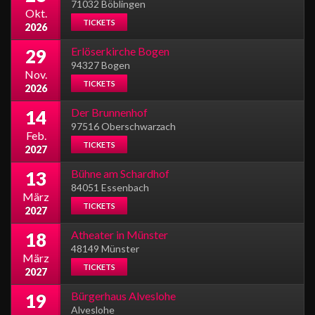
71032 Böblingen
Okt.
TICKETS
2026
Erlöserkirche Bogen
29
94327 Bogen
Nov.
TICKETS
2026
Der Brunnenhof
14
97516 Oberschwarzach
Feb.
TICKETS
2027
Bühne am Schardhof
13
84051 Essenbach
März
TICKETS
2027
Atheater in Münster
18
48149 Münster
März
TICKETS
2027
Bürgerhaus Alveslohe
19
Alveslohe