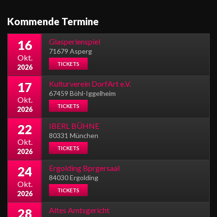
Kommende Termine
Glasperlenspiel
16
71679 Asperg
Okt.
TICKETS
2026
Kulturverein DorfArt e.V.
17
67459 Böhl-Iggelheim
Okt.
TICKETS
2026
IBERL BÜHNE
22
80331 München
Okt.
TICKETS
2026
Ergolding Bprgersaal
24
84030 Ergolding
Okt.
TICKETS
2026
Altes Amtsgericht
28