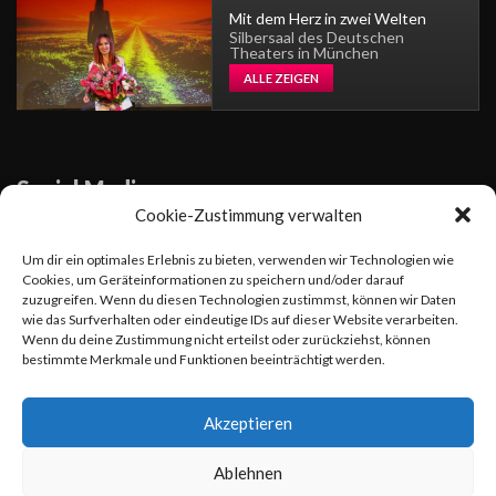
Mit dem Herz in zwei Welten
Silbersaal des Deutschen
Theaters in München
ALLE ZEIGEN
Social Media
Cookie-Zustimmung verwalten
Sängerin
Um dir ein optimales Erlebnis zu bieten, verwenden wir Technologien wie
Cookies, um Geräteinformationen zu speichern und/oder darauf
zuzugreifen. Wenn du diesen Technologien zustimmst, können wir Daten
wie das Surfverhalten oder eindeutige IDs auf dieser Website verarbeiten.
Wenn du deine Zustimmung nicht erteilst oder zurückziehst, können
Am 26.01.24 erschien die neue Single und das Musikvideo
bestimmte Merkmale und Funktionen beeinträchtigt werden.
"Beautiful Dream" von Viktoria Lein, einer engagierten Sängerin
und Komponistin. Der Song ist eine Hymne an den Frieden, das
Akzeptieren
Glück und die Familie, aber prangert auch die Schrecken von
Kriegen und Gewalt an. "Beautiful Dream" ist die erste Single-
Ablehnen
Auskopplung des neuen Albums von Viktoria Lein, das im Herbst