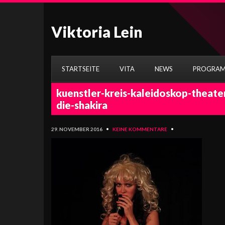
Viktoria Lein
STARTSEITE
VITA
NEWS
PROGRA
kuenstler-kreis-kaleidoskop-theater
die-shakira
29. NOVEMBER 2016
•
KEINE KOMMENTARE
•