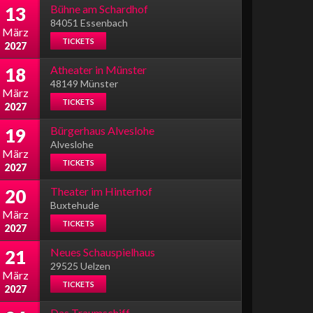
Bühne am Schardhof
13
84051 Essenbach
März
TICKETS
2027
Atheater in Münster
18
48149 Münster
März
TICKETS
2027
Bürgerhaus Alveslohe
19
Alveslohe
März
TICKETS
2027
Theater im Hinterhof
20
Buxtehude
März
TICKETS
2027
Neues Schauspielhaus
21
29525 Uelzen
März
TICKETS
2027
Das Traumschiff