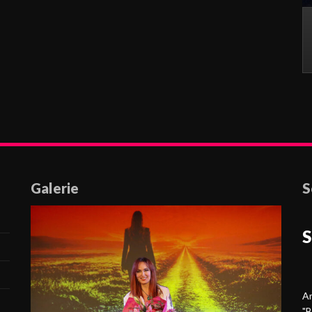
Galerie
S
S
Am
"B