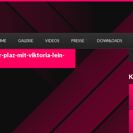
MME
GALERIE
VIDEOS
PRESSE
DOWNLOADS
S
-plaz-mit-viktoria-lein-
fo
K