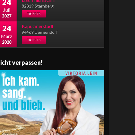
24
82319 Starnberg
Juli
TICKETS
2027
Kapuzinerstadl
24
94469 Deggendorf
März
TICKETS
2028
icht verpassen!