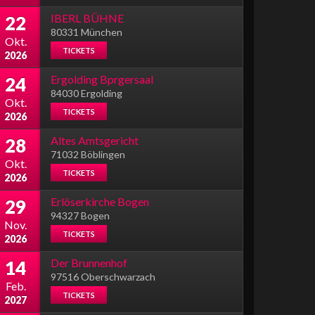
IBERL BÜHNE
22
80331 München
Okt.
TICKETS
2026
Ergolding Bprgersaal
24
84030 Ergolding
Okt.
TICKETS
2026
Altes Amtsgericht
28
71032 Böblingen
Okt.
TICKETS
2026
Erlöserkirche Bogen
29
94327 Bogen
Nov.
TICKETS
2026
Der Brunnenhof
14
97516 Oberschwarzach
Feb.
TICKETS
2027