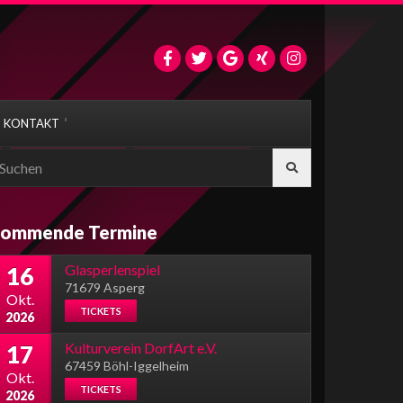
KONTAKT
earch
r:
ommende Termine
Glasperlenspiel
16
71679 Asperg
Okt.
TICKETS
2026
Kulturverein DorfArt e.V.
17
67459 Böhl-Iggelheim
Okt.
TICKETS
2026