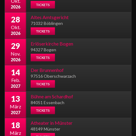
Okt.
TICKETS
2026
Altes Amtsgericht
28
71032 Böblingen
Okt.
TICKETS
2026
Erlöserkirche Bogen
29
94327 Bogen
Nov.
TICKETS
2026
Der Brunnenhof
14
97516 Oberschwarzach
Feb.
TICKETS
2027
Bühne am Schardhof
13
84051 Essenbach
März
TICKETS
2027
Atheater in Münster
18
48149 Münster
März