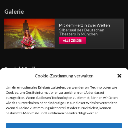
Galerie
Mit dem Herz in zwei Welten
Silbersaal des Deutschen
Theaters in München
ALLE ZEIGEN
Social Media
Cookie-Zustimmung verwalten
Sängerin
Um dir ein optimales Erlebnis zu bieten, verwenden wir Technologien wie
Cookies, um Geräteinformationen zu speichern und/oder darauf
zuzugreifen. Wenn du diesen Technologien zustimmst, können wir Daten
wie das Surfverhalten oder eindeutige IDs auf dieser Website verarbeiten.
Wenn du deine Zustimmung nicht erteilst oder zurückziehst, können
Am 26.01.24 erschien die neue Single und das Musikvideo
bestimmte Merkmale und Funktionen beeinträchtigt werden.
"Beautiful Dream" von Viktoria Lein, einer engagierten Sängerin
und Komponistin. Der Song ist eine Hymne an den Frieden, das