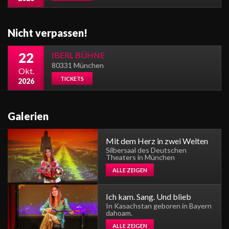
Nicht verpassen!
22
IBERL BÜHNE
80331 München
Okt.
TICKETS
2026
Galerien
Mit dem Herz in zwei Welten
Silbersaal des Deutschen
Theaters in München
ALLE ZEIGEN
Ich kam. Sang. Und blieb
In Kasachstan geboren in Bayern
dahoam.
ALLE ZEIGEN