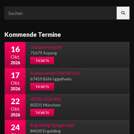
Search
for:
Kommende Termine
Glasperlenspiel
16
71679 Asperg
Okt.
TICKETS
2026
Kulturverein DorfArt e.V.
17
67459 Böhl-Iggelheim
Okt.
TICKETS
2026
IBERL BÜHNE
22
80331 München
Okt.
TICKETS
2026
Ergolding Bprgersaal
24
84030 Ergolding