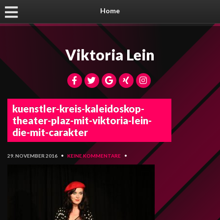
Home
Viktoria Lein
kuenstler-kreis-kaleidoskop-
theater-plaz-mit-viktoria-lein-
die-mit-carakter
29. NOVEMBER 2016
•
KEINE KOMMENTARE
•