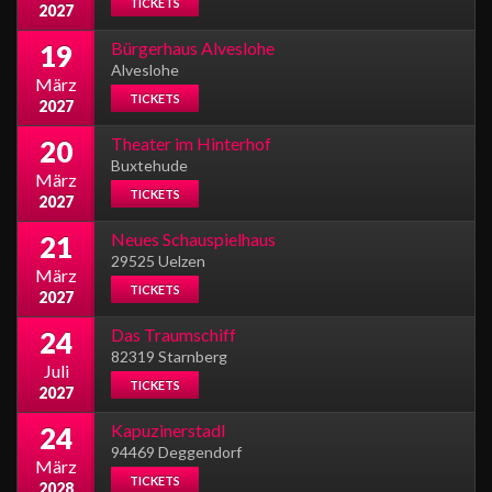
TICKETS
2027
Bürgerhaus Alveslohe
19
Alveslohe
März
TICKETS
2027
Theater im Hinterhof
20
Buxtehude
März
TICKETS
2027
Neues Schauspielhaus
21
29525 Uelzen
März
TICKETS
2027
Das Traumschiff
24
82319 Starnberg
Juli
TICKETS
2027
Kapuzinerstadl
24
94469 Deggendorf
März
TICKETS
2028