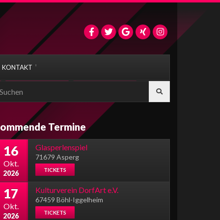
KONTAKT
earch
r:
ommende Termine
Glasperlenspiel
16
71679 Asperg
Okt.
TICKETS
2026
Kulturverein DorfArt e.V.
17
67459 Böhl-Iggelheim
Okt.
TICKETS
2026