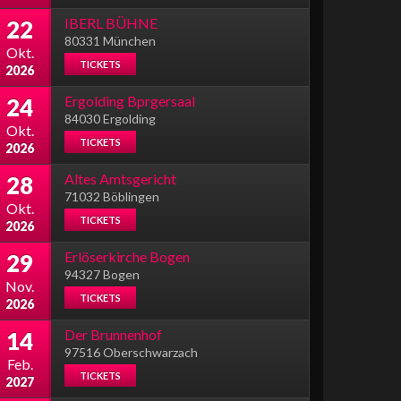
IBERL BÜHNE
22
80331 München
Okt.
TICKETS
2026
Ergolding Bprgersaal
24
84030 Ergolding
Okt.
TICKETS
2026
Altes Amtsgericht
28
71032 Böblingen
Okt.
TICKETS
2026
Erlöserkirche Bogen
29
94327 Bogen
Nov.
TICKETS
2026
Der Brunnenhof
14
97516 Oberschwarzach
Feb.
TICKETS
2027