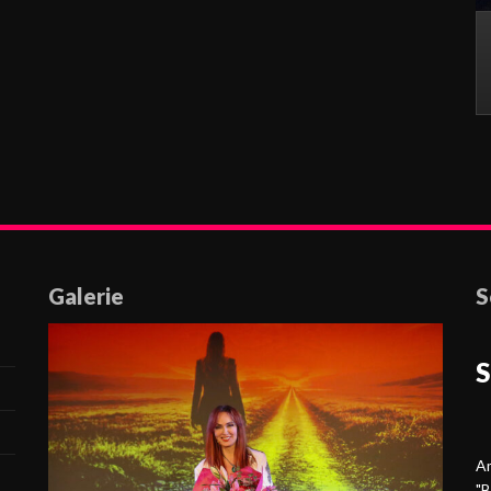
Galerie
S
S
Am
"B