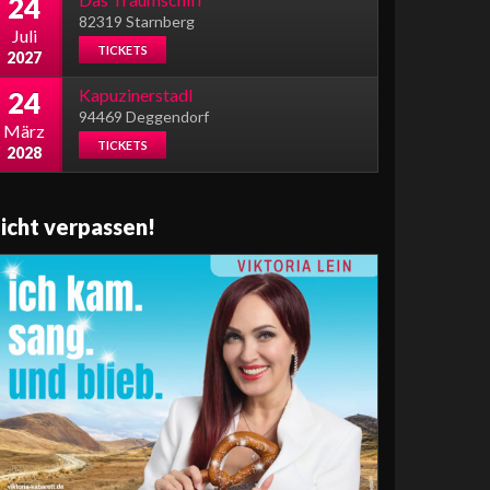
24
82319 Starnberg
Juli
TICKETS
2027
Kapuzinerstadl
24
94469 Deggendorf
März
TICKETS
2028
icht verpassen!