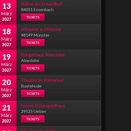
Bühne am Schardhof
13
84051 Essenbach
März
TICKETS
2027
Atheater in Münster
18
48149 Münster
März
TICKETS
2027
Bürgerhaus Alveslohe
19
Alveslohe
März
TICKETS
2027
Theater im Hinterhof
20
Buxtehude
März
TICKETS
2027
Neues Schauspielhaus
21
29525 Uelzen
März
TICKETS
2027
Das Traumschiff