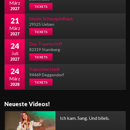
März
TICKETS
2027
Neues Schauspielhaus
21
29525 Uelzen
März
TICKETS
2027
Das Traumschiff
24
82319 Starnberg
Juli
TICKETS
2027
Kapuzinerstadl
24
94469 Deggendorf
März
TICKETS
2028
Neueste Videos!
Ich kam. Sang. Und blieb.