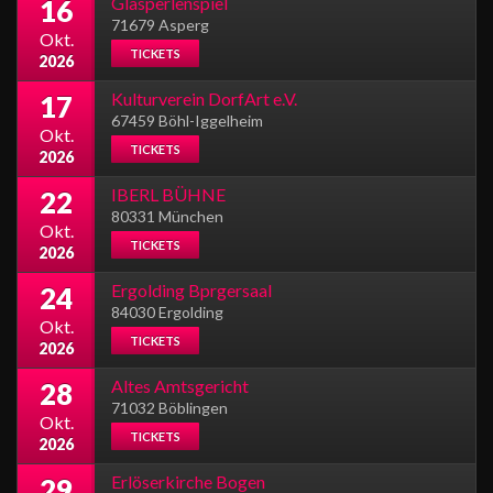
Glasperlenspiel
16
71679 Asperg
Okt.
TICKETS
2026
Kulturverein DorfArt e.V.
17
67459 Böhl-Iggelheim
Okt.
TICKETS
2026
IBERL BÜHNE
22
80331 München
Okt.
TICKETS
2026
Ergolding Bprgersaal
24
84030 Ergolding
Okt.
TICKETS
2026
Altes Amtsgericht
28
71032 Böblingen
Okt.
TICKETS
2026
Erlöserkirche Bogen
29