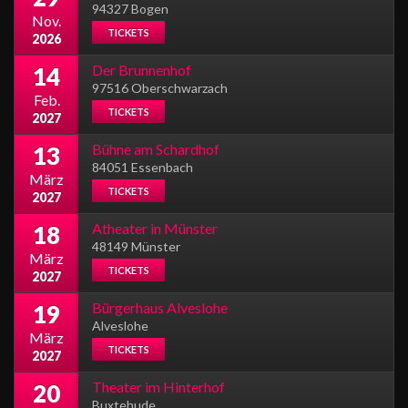
94327 Bogen
Nov.
TICKETS
2026
Der Brunnenhof
14
97516 Oberschwarzach
Feb.
TICKETS
2027
Bühne am Schardhof
13
84051 Essenbach
März
TICKETS
2027
Atheater in Münster
18
48149 Münster
März
TICKETS
2027
Bürgerhaus Alveslohe
19
Alveslohe
März
TICKETS
2027
Theater im Hinterhof
20
Buxtehude