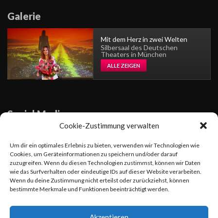
Galerie
Mit dem Herz in zwei Welten
Silbersaal des Deutschen
Theaters in München
ALLE ZEIGEN
Social Media
Cookie-Zustimmung verwalten
Sängerin
Um dir ein optimales Erlebnis zu bieten, verwenden wir Technologien wie
Cookies, um Geräteinformationen zu speichern und/oder darauf
zuzugreifen. Wenn du diesen Technologien zustimmst, können wir Daten
wie das Surfverhalten oder eindeutige IDs auf dieser Website verarbeiten.
Wenn du deine Zustimmung nicht erteilst oder zurückziehst, können
Am 26.01.24 erschien die neue Single und das Musikvideo
bestimmte Merkmale und Funktionen beeinträchtigt werden.
"Beautiful Dream" von Viktoria Lein, einer engagierten Sängerin
und Komponistin. Der Song ist eine Hymne an den Frieden, das
Akzeptieren